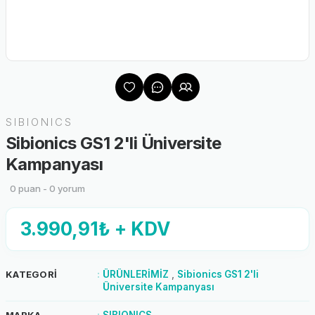
SIBIONICS
Sibionics GS1 2'li Üniversite
Kampanyası
0 puan - 0 yorum
3.990,91₺ + KDV
KATEGORI
ÜRÜNLERİMİZ
,
Sibionics GS1 2'li
Üniversite Kampanyası
MARKA
SIBIONICS