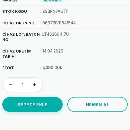
STOK KODU
Z9BPN7A8TF
CIHAZ ÜRÜN NO
06972831641544
CIHAZ LOT/BATCH
LT48260417U
NO
CIHAZ ÜRETIM
14.04.2026
TARIHI
FIYAT
4.390,00₺
SEPETE EKLE
HEMEN AL