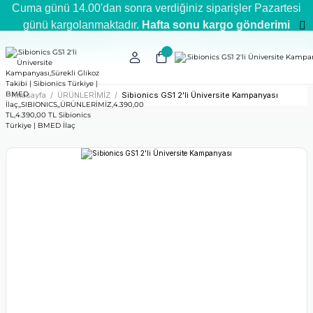
Cuma günü 14.00'dan sonra verdiğiniz siparişler Pazartesi
Instagram
WhatsApp
Geri Ödeme
günü kargolanmaktadır.
Hafta sonu kargo gönderimi
yapılmamaktadır.
Anasayfa
ÜRÜNLERİMİZ
Sibionics GS1 2'li Üniversite Kampanyası