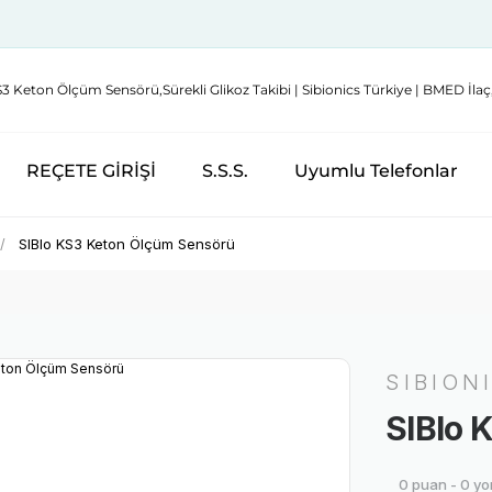
REÇETE GİRİŞİ
S.S.S.
Uyumlu Telefonlar
SIBIo KS3 Keton Ölçüm Sensörü
SIBION
SIBIo 
0 puan - 0 y