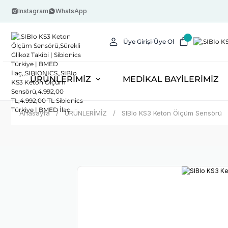
Instagram
WhatsApp
Üye Girişi
Üye Ol
/
ÜRÜNLERİMİZ
MEDİKAL BAYİLERİMİZ
Anasayfa
ÜRÜNLERİMİZ
SIBIo KS3 Keton Ölçüm Sensörü