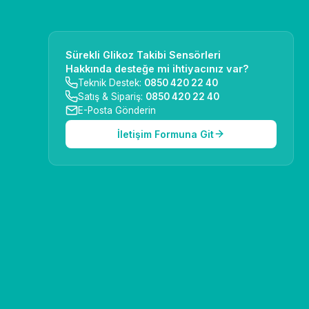
₺ + KDV
Sürekli Glikoz Takibi Sensörleri
Hakkında desteğe mi ihtiyacınız var?
Teknik Destek:
0850 420 22 40
Satış & Sipariş:
0850 420 22 40
z Ölçüm Akıllı Saati
E-Posta Gönderin
İletişim Formuna Git