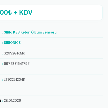
,00₺ + KDV
SIBIo KS3 Keton Ölçüm Sensörü
SIBIONICS
S26S2G1KMK
6972831641797
LT93251204K
M
28.01.2026