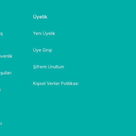
15.968,07 ₺ + KDV
10.833,00 
Üyelik
IBIONICS
ış
Yeni Üyelik
Sibionics Glikoz Sensörü 8+1
SIBIONICS
SiWatch Gliko
Üye Girişi
üvenlik
Şifremi Unuttum
şullari
Kişisel Veriler Politikası
i
u