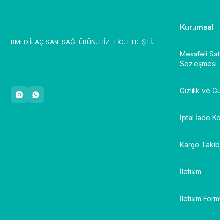
Kurumsal
1.996,01 ₺ + KDV
BMED İLAÇ SAN. SAĞ. ÜRÜN. HİZ. TİC. LTD. ŞTİ.
S
Mesafeli Sat
Sözleşmesi
SIBIONICS
Sibionics GS1 CGM | Glikoz Sensörü
Gizlilik ve G
İptal İade Ko
Kargo Takib
İletişim
İletişim Form