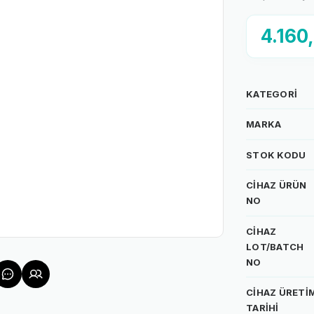
4.160
KATEGORI
MARKA
STOK KODU
CIHAZ ÜRÜN
NO
CIHAZ
LOT/BATCH
NO
CIHAZ ÜRETI
TARIHI